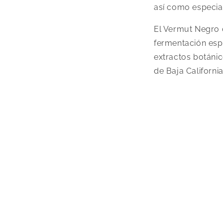
así como especias
El Vermut Negro d
fermentación espo
extractos botáni
de Baja Californi