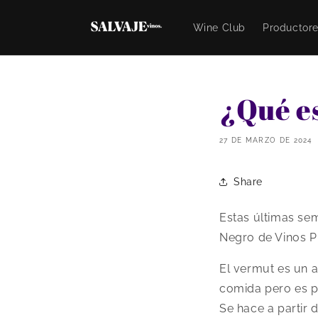
Ir
directamente
Wine Club
Productor
al contenido
¿Qué e
27 DE MARZO DE 2024
Share
Estas últimas sem
Negro de Vinos Pi
El vermut es un a
comida pero es p
Se hace a partir d