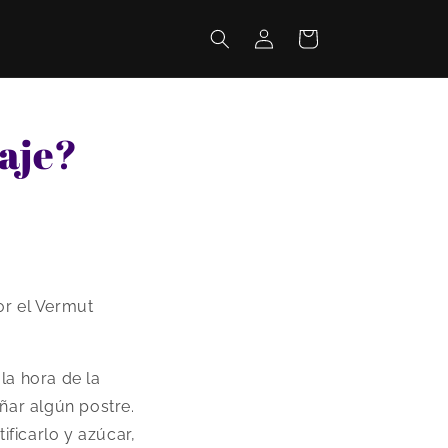
Iniciar
Carrito
sesión
aje?
or el Vermut
la hora de la
ñar algún postre.
ificarlo y azúcar,