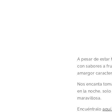
A pesar de estar f
con sabores a fr
amargor caracterí
Nos encanta toma
en la noche, sol
maravillosa.
Encuéntralo
aquí