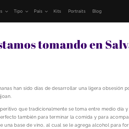
es
Tipo
País
Kits
Portraits
Blog
stamos tomando en Salv
anas han sido días de desarrollar una ligera obsesión p
joan.
peritivo que tradicionalmente se toma entre medio día y 
erfecto también para terminar la comida y para acompa
e una base de vino, al cual se le agrega alcohol para fort